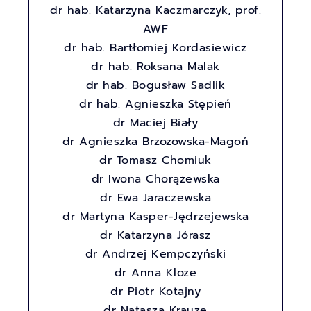
dr hab. Katarzyna Kaczmarczyk, prof.
AWF
dr hab. Bartłomiej Kordasiewicz
dr hab. Roksana Malak
dr hab. Bogusław Sadlik
dr hab. Agnieszka Stępień
dr Maciej Biały
dr Agnieszka Brzozowska-Magoń
dr Tomasz Chomiuk
dr Iwona Chorążewska
dr Ewa Jaraczewska
dr Martyna Kasper-Jędrzejewska
dr Katarzyna Jórasz
dr Andrzej Kempczyński
HOME
dr Anna Kloze
ABOUT THE CONFERENCE
dr Piotr Kotajny
dr Natasza Krauze